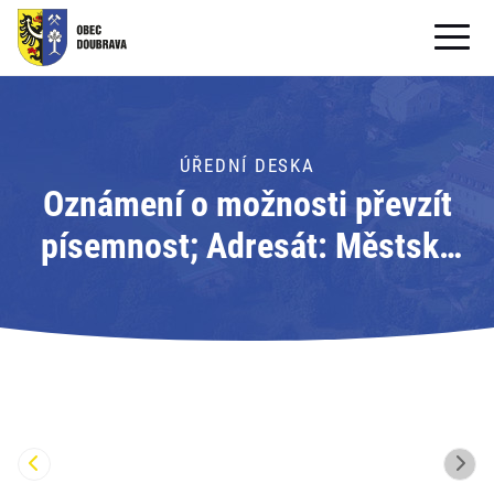
OBECNÍ ÚŘAD
OBEC
ÚŘEDNÍ DESKA
Oznámení o možnosti převzít
PRO OBČANY
písemnost; Adresát: Městský
Formuláře ke stažení
úřad Orlová
SAMOSPRÁVA
PRO TURISTY