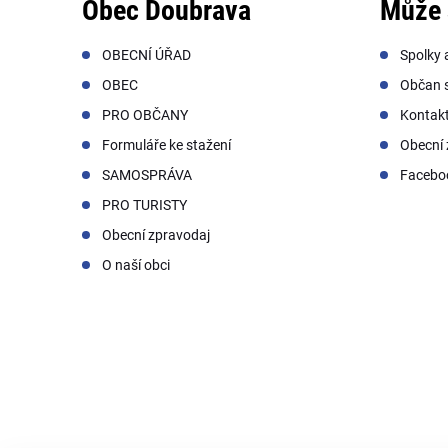
Obec Doubrava
Může 
OBECNÍ ÚŘAD
Spolky 
OBEC
Občan s
PRO OBČANY
Kontak
Formuláře ke stažení
Obecní 
SAMOSPRÁVA
Facebo
PRO TURISTY
Obecní zpravodaj
O naší obci