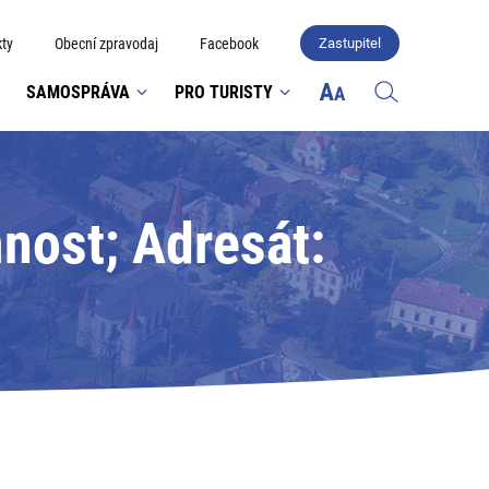
ty
Obecní zpravodaj
Facebook
Zastupitel
SAMOSPRÁVA
PRO TURISTY
nost; Adresát: