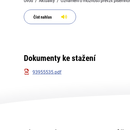
Úvod
Aktuality
Oznámení o možnosti převzít písemnos
Číst nahlas
Dokumenty ke stažení
93955535.pdf