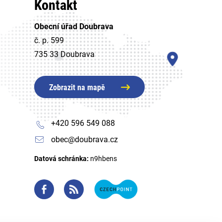
Kontakt
Obecní úřad Doubrava
č. p. 599
735 33 Doubrava
Zobrazit na mapě
+420 596 549 088
obec@doubrava.cz
Datová schránka:
n9hbens