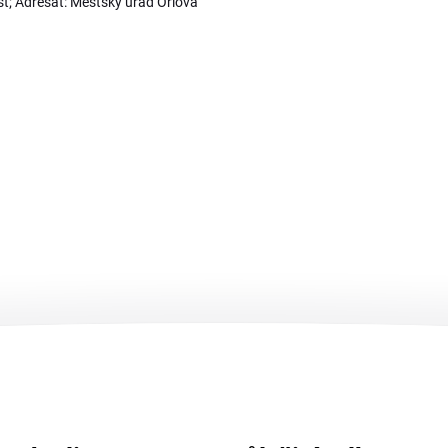
t; Adresát: Městský úřad Orlová