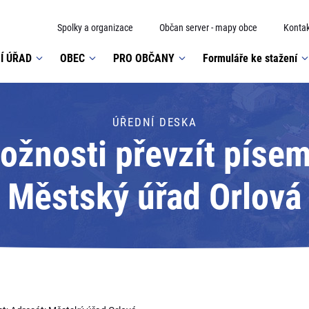
Spolky a organizace
Občan server - mapy obce
Kontak
Í ÚŘAD
OBEC
PRO OBČANY
Formuláře ke stažení
ÚŘEDNÍ DESKA
žnosti převzít písem
Městský úřad Orlová