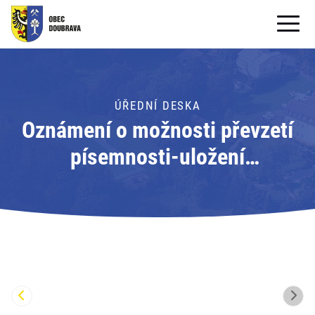
OBECNÍ ÚŘAD
OBEC
ÚŘEDNÍ DESKA
Oznámení o možnosti převzetí
PRO OBČANY
písemnosti-uložení
Formuláře ke stažení
písemnosti; Adresát: Obecní
SAMOSPRÁVA
úřad Doubrava
PRO TURISTY