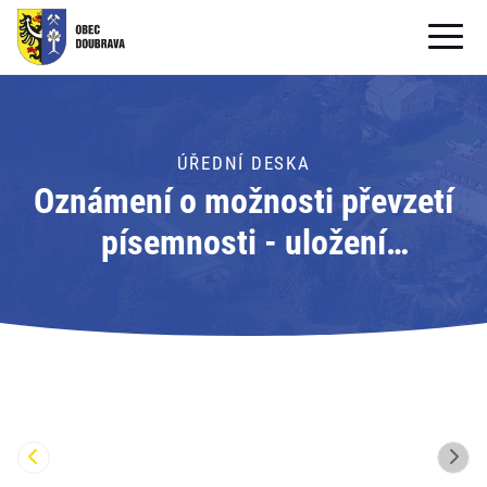
OBECNÍ ÚŘAD
OBEC
ÚŘEDNÍ DESKA
Oznámení o možnosti převzetí
PRO OBČANY
písemnosti - uložení
Formuláře ke stažení
písemnosti; Adresát: Obecní
SAMOSPRÁVA
úřad Doubrava
PRO TURISTY