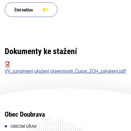
Číst nahlas
Dokumenty ke stažení
VV_oznámení uložení písemnosti_Čupaj_ZCH_zahájení.pdf
Obec Doubrava
OBECNÍ ÚŘAD