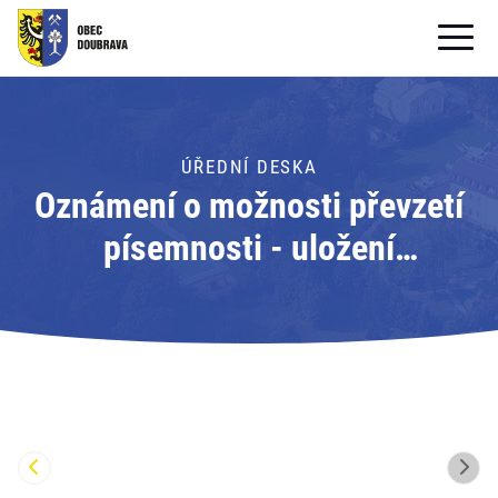
OBECNÍ ÚŘAD
OBEC
ÚŘEDNÍ DESKA
Oznámení o možnosti převzetí
PRO OBČANY
písemnosti - uložení
Formuláře ke stažení
písemnosti; Adresát: Obecní
SAMOSPRÁVA
úřad Doubrava
PRO TURISTY