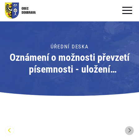
OBECNÍ ÚŘAD
OBEC
ÚŘEDNÍ DESKA
Oznámení o možnosti převzetí
PRO OBČANY
písemnosti - uložení
Formuláře ke stažení
písemnosti; Adresát: Obecní
SAMOSPRÁVA
úřad Doubrava
PRO TURISTY