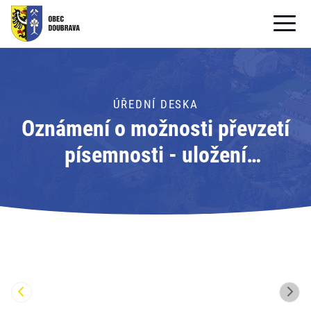
OBECNÍ ÚŘAD
OBEC
ÚŘEDNÍ DESKA
Oznámení o možnosti převzetí
PRO OBČANY
písemnosti - uložení
Formuláře ke stažení
písemnosti; Adresát: Obecní
SAMOSPRÁVA
úřad Doubrava
PRO TURISTY