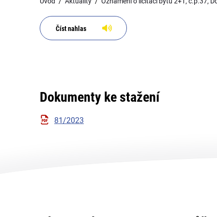
Úvod
Aktuality
Oznámení o licitaci bytu 2+1, č.p.37, 
Číst nahlas
Dokumenty ke stažení
81/2023