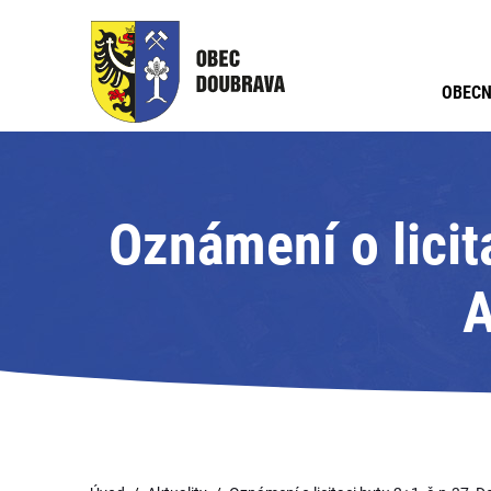
OBECN
Oznámení o licita
A