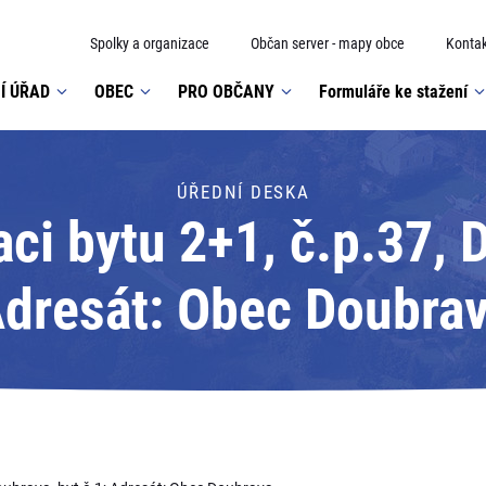
Spolky a organizace
Občan server - mapy obce
Kontak
Í ÚŘAD
OBEC
PRO OBČANY
Formuláře ke stažení
ÚŘEDNÍ DESKA
ci bytu 2+1, č.p.37, 
dresát: Obec Doubra