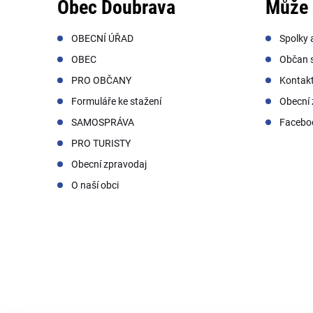
Obec Doubrava
Může 
OBECNÍ ÚŘAD
Spolky 
OBEC
Občan s
PRO OBČANY
Kontak
Formuláře ke stažení
Obecní 
SAMOSPRÁVA
Facebo
PRO TURISTY
Obecní zpravodaj
O naší obci