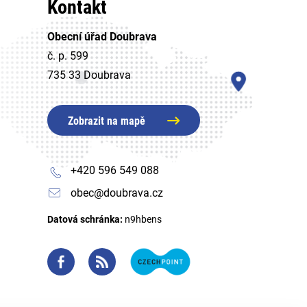
Kontakt
Obecní úřad Doubrava
č. p. 599
735 33 Doubrava
Zobrazit na mapě
+420 596 549 088
obec@doubrava.cz
Datová schránka:
n9hbens