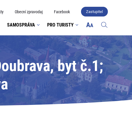
ty
Obecní zpravodaj
Facebook
Zastupitel
SAMOSPRÁVA
PRO TURISTY
Doubrava, byt č.1;
va