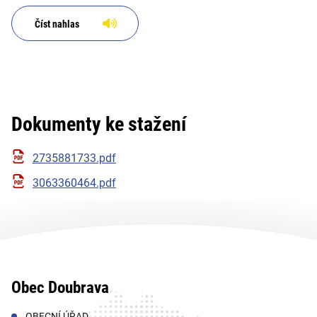
Číst nahlas
Dokumenty ke stažení
2735881733.pdf
3063360464.pdf
Obec Doubrava
OBECNÍ ÚŘAD