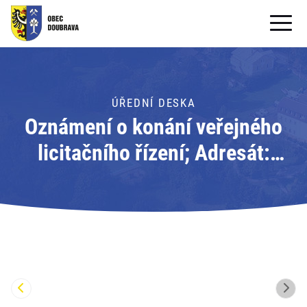
OBECNÍ ÚŘAD
OBEC
ÚŘEDNÍ DESKA
Oznámení o konání veřejného
PRO OBČANY
licitačního řízení; Adresát:
Formuláře ke stažení
Město Příbor
SAMOSPRÁVA
PRO TURISTY