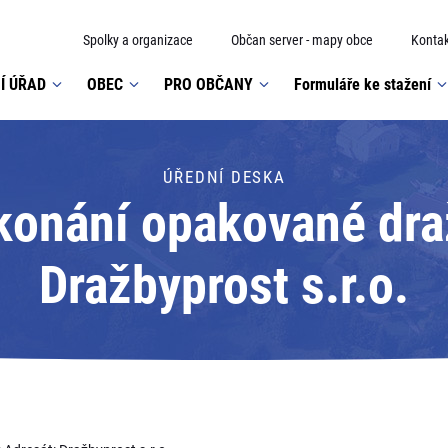
Spolky a organizace
Občan server - mapy obce
Kontak
Í ÚŘAD
OBEC
PRO OBČANY
Formuláře ke stažení
ÚŘEDNÍ DESKA
onání opakované dra
Dražbyprost s.r.o.