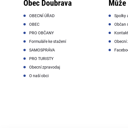
Obec Doubrava
Může 
OBECNÍ ÚŘAD
Spolky 
OBEC
Občan s
PRO OBČANY
Kontak
Formuláře ke stažení
Obecní 
SAMOSPRÁVA
Facebo
PRO TURISTY
Obecní zpravodaj
O naší obci