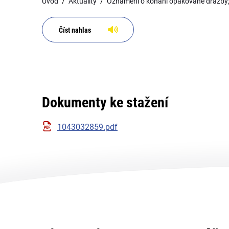
Úvod
Aktuality
Oznámení o konání opakované dražby; 
Číst nahlas
Dokumenty ke stažení
1043032859.pdf