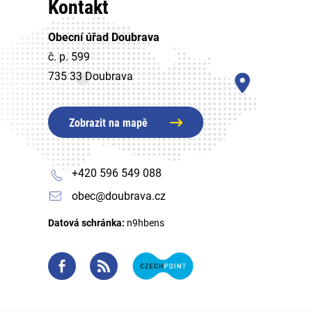
Kontakt
Obecní úřad Doubrava
č. p. 599
735 33 Doubrava
Zobrazit na mapě
+420 596 549 088
obec@doubrava.cz
Datová schránka:
n9hbens