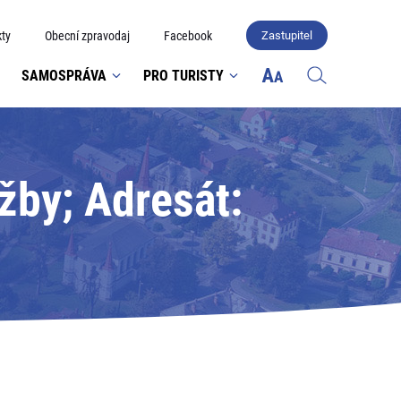
ty
Obecní zpravodaj
Facebook
Zastupitel
SAMOSPRÁVA
PRO TURISTY
žby; Adresát: