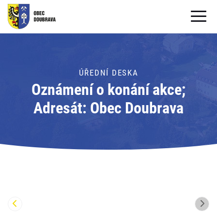
OBECNÍ ÚŘAD
OBEC
ÚŘEDNÍ DESKA
Oznámení o konání akce;
PRO OBČANY
Adresát: Obec Doubrava
Formuláře ke stažení
SAMOSPRÁVA
PRO TURISTY