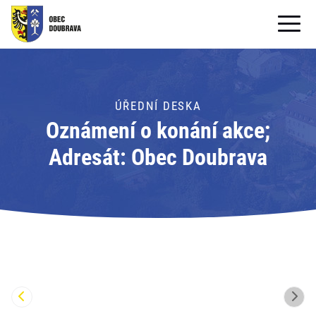
OBECNÍ ÚŘAD
OBEC
ÚŘEDNÍ DESKA
Oznámení o konání akce;
PRO OBČANY
Adresát: Obec Doubrava
Formuláře ke stažení
SAMOSPRÁVA
PRO TURISTY