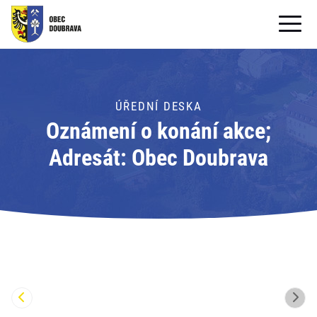
OBECNÍ ÚŘAD
OBEC
ÚŘEDNÍ DESKA
Oznámení o konání akce;
PRO OBČANY
Adresát: Obec Doubrava
Formuláře ke stažení
SAMOSPRÁVA
PRO TURISTY