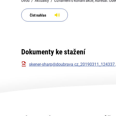
Úvod
Aktuality
Oznámení o konání akce; Adresát: Ob
Číst nahlas
Dokumenty ke stažení
skener-sharp@doubrava cz_20190311_124337.