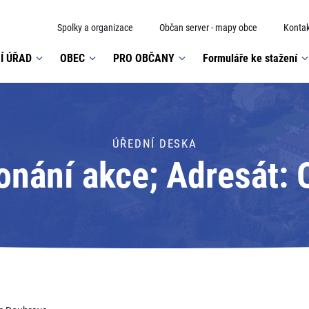
Spolky a organizace
Občan server - mapy obce
Kontak
Í ÚŘAD
OBEC
PRO OBČANY
Formuláře ke stažení
ÚŘEDNÍ DESKA
nání akce; Adresát: