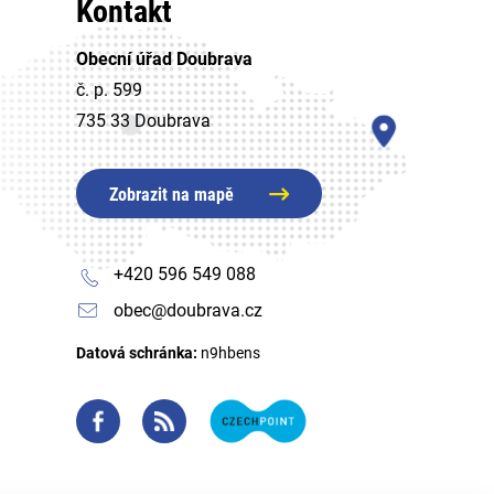
Kontakt
Obecní úřad Doubrava
č. p. 599
735 33 Doubrava
Zobrazit na mapě
+420 596 549 088
obec@doubrava.cz
Datová schránka:
n9hbens