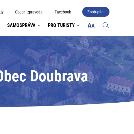
ty
Obecní zpravodaj
Facebook
Zastupitel
SAMOSPRÁVA
PRO TURISTY
 Obec Doubrava