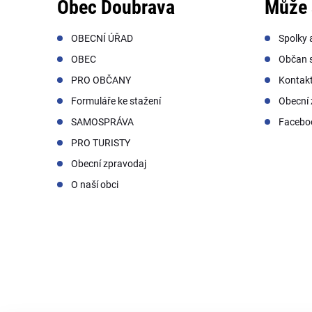
Obec Doubrava
Může 
OBECNÍ ÚŘAD
Spolky 
OBEC
Občan s
PRO OBČANY
Kontak
Formuláře ke stažení
Obecní 
SAMOSPRÁVA
Facebo
PRO TURISTY
Obecní zpravodaj
O naší obci