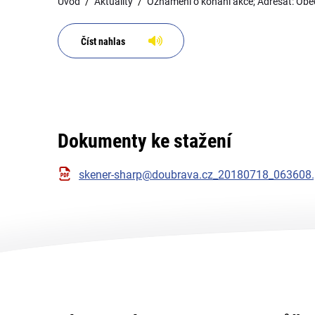
Úvod
Aktuality
Oznámení o konání akce; Adresát: Ob
Číst nahlas
Dokumenty ke stažení
skener-sharp@doubrava.cz_20180718_063608.