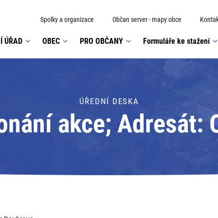
Spolky a organizace
Občan server - mapy obce
Kontak
Í ÚŘAD
OBEC
PRO OBČANY
Formuláře ke stažení
ÚŘEDNÍ DESKA
nání akce; Adresát: