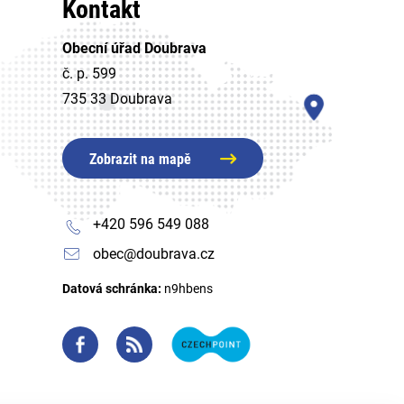
Kontakt
Obecní úřad Doubrava
č. p. 599
735 33 Doubrava
Zobrazit na mapě
+420 596 549 088
obec@doubrava.cz
Datová schránka:
n9hbens