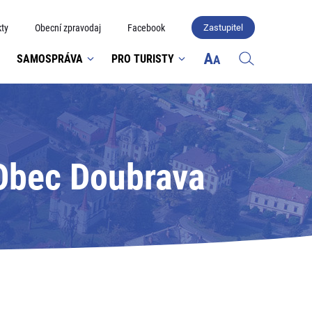
ty
Obecní zpravodaj
Facebook
Zastupitel
SAMOSPRÁVA
PRO TURISTY
 Obec Doubrava