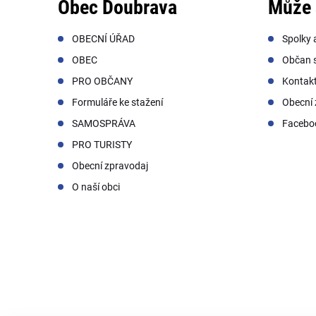
Obec Doubrava
Může 
OBECNÍ ÚŘAD
Spolky 
OBEC
Občan s
PRO OBČANY
Kontak
Formuláře ke stažení
Obecní 
SAMOSPRÁVA
Facebo
PRO TURISTY
Obecní zpravodaj
O naší obci