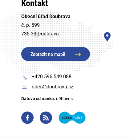
Kontakt
Obecní úřad Doubrava
č. p. 599
735 33 Doubrava
Zobrazit na mapě
+420 596 549 088
obec@doubrava.cz
Datová schránka:
n9hbens