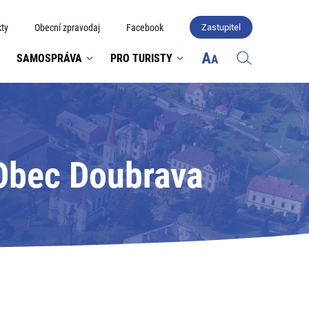
ty
Obecní zpravodaj
Facebook
Zastupitel
SAMOSPRÁVA
PRO TURISTY
 Obec Doubrava