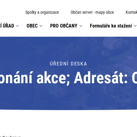
Spolky a organizace
Občan server - mapy obce
Kontak
Í ÚŘAD
OBEC
PRO OBČANY
Formuláře ke stažení
ÚŘEDNÍ DESKA
nání akce; Adresát: