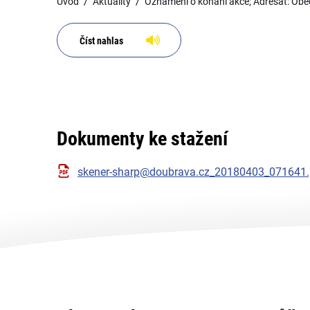
Úvod
Aktuality
Oznámení o konání akce; Adresát: Ob
Číst nahlas
Dokumenty ke stažení
skener-sharp@doubrava.cz_20180403_071641.