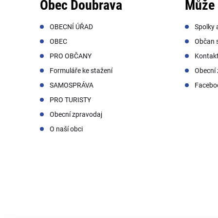
Obec Doubrava
Může 
OBECNÍ ÚŘAD
Spolky 
OBEC
Občan s
PRO OBČANY
Kontak
Formuláře ke stažení
Obecní 
SAMOSPRÁVA
Facebo
PRO TURISTY
Obecní zpravodaj
O naší obci