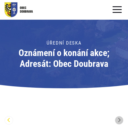
OBECNÍ ÚŘAD
OBEC
ÚŘEDNÍ DESKA
Oznámení o konání akce;
PRO OBČANY
Adresát: Obec Doubrava
Formuláře ke stažení
SAMOSPRÁVA
PRO TURISTY