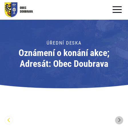
OBECNÍ ÚŘAD
OBEC
ÚŘEDNÍ DESKA
Oznámení o konání akce;
PRO OBČANY
Adresát: Obec Doubrava
Formuláře ke stažení
SAMOSPRÁVA
PRO TURISTY