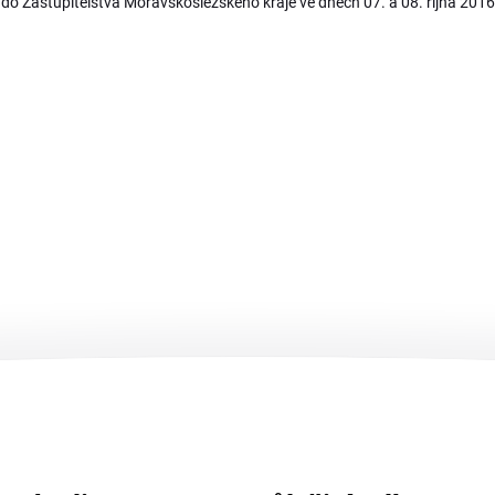
do Zastupitelstva Moravskoslezského kraje ve dnech 07. a 08. října 201