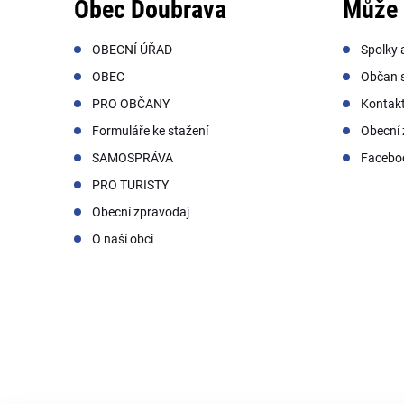
Obec Doubrava
Může 
OBECNÍ ÚŘAD
Spolky 
OBEC
Občan s
PRO OBČANY
Kontak
Formuláře ke stažení
Obecní 
SAMOSPRÁVA
Facebo
PRO TURISTY
Obecní zpravodaj
O naší obci