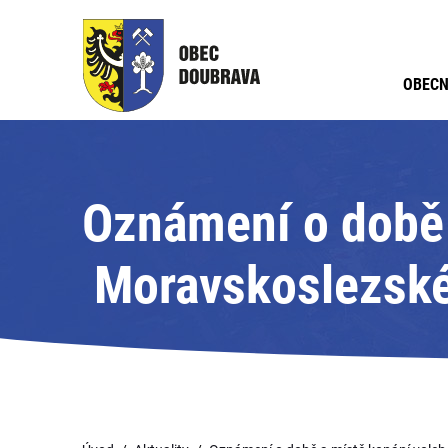
OBECN
Oznámení o době 
Moravskoslezskéh
Adre