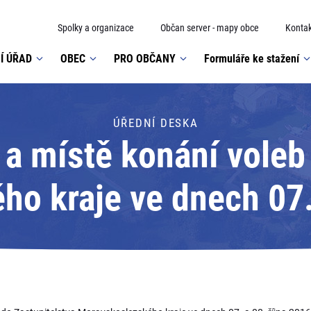
Spolky a organizace
Občan server - mapy obce
Kontak
Í ÚŘAD
OBEC
PRO OBČANY
Formuláře ke stažení
ÚŘEDNÍ DESKA
a místě konání voleb 
o kraje ve dnech 07. 
sát: Obecní úřad Dou