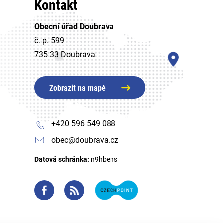
Kontakt
Obecní úřad Doubrava
č. p. 599
735 33 Doubrava
Zobrazit na mapě
+420 596 549 088
obec@doubrava.cz
Datová schránka:
n9hbens