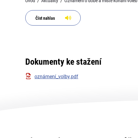
Úvod
Aktuality
Oznámení o době a místě konání voleb 
Číst nahlas
Dokumenty ke stažení
oznámení_volby.pdf