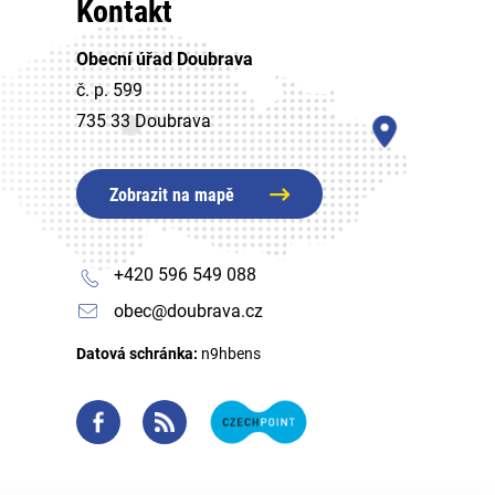
Kontakt
Obecní úřad Doubrava
č. p. 599
735 33 Doubrava
Zobrazit na mapě
+420 596 549 088
obec@doubrava.cz
Datová schránka:
n9hbens