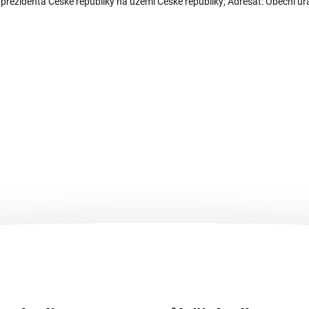
prezidenta České republiky na území České republiky; Adresát: Obecní ú