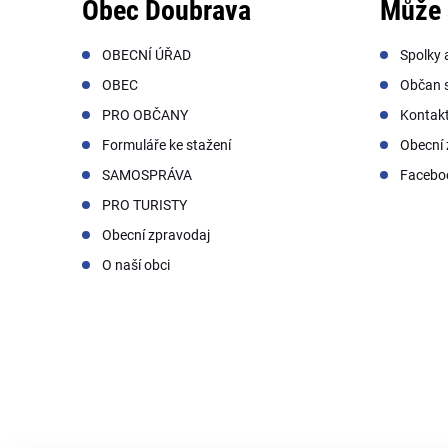
Obec Doubrava
Může 
OBECNÍ ÚŘAD
Spolky 
OBEC
Občan s
PRO OBČANY
Kontak
Formuláře ke stažení
Obecní 
SAMOSPRÁVA
Facebo
PRO TURISTY
Obecní zpravodaj
O naší obci