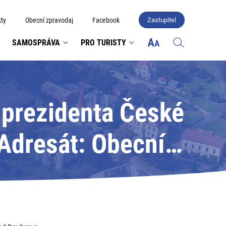
ty
Obecní zpravodaj
Facebook
Zastupitel
SAMOSPRÁVA
PRO TURISTY
 prezidenta České
 Adresát: Obecní