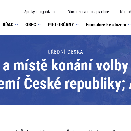
Spolky a organizace
Občan server - mapy obce
Kontak
Í ÚŘAD
OBEC
PRO OBČANY
Formuláře ke stažení
ÚŘEDNÍ DESKA
a místě konání volby
emí České republiky;
úřad Doubrava