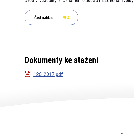
Úvod
Aktuality
Oznámení o době a místě konání volby 
Číst nahlas
Dokumenty ke stažení
126_2017.pdf