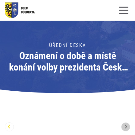
OBECNÍ ÚŘAD
OBEC
ÚŘEDNÍ DESKA
Oznámení o době a místě
PRO OBČANY
konání volby prezidenta České
Formuláře ke stažení
republiky II. kolo; Adresát:
SAMOSPRÁVA
Obecní úřad Doubrava
PRO TURISTY