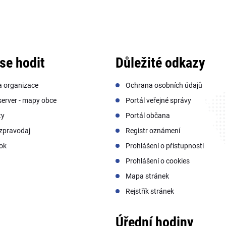
se hodit
Důležité odkazy
a organizace
Ochrana osobních údajů
erver - mapy obce
Portál veřejné správy
ty
Portál občana
zpravodaj
Registr oznámení
ok
Prohlášení o přístupnosti
Prohlášení o cookies
Mapa stránek
Rejstřík stránek
Úřední hodiny