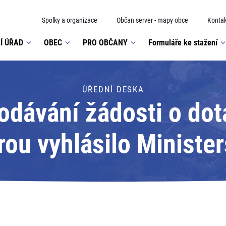
Spolky a organizace
Občan server - mapy obce
Kontak
Í ÚŘAD
OBEC
PRO OBČANY
Formuláře ke stažení
ÚŘEDNÍ DESKA
dávání žádosti o dota
ou vyhlásilo Minister
odpora obnovy kultur
obcí z rozšířenou půso