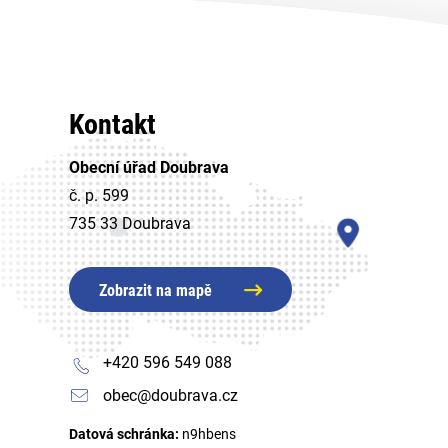
Kontakt
Obecní úřad Doubrava
č. p. 599
735 33 Doubrava
Zobrazit na mapě
+420 596 549 088
obec@doubrava.cz
Datová schránka:
n9hbens