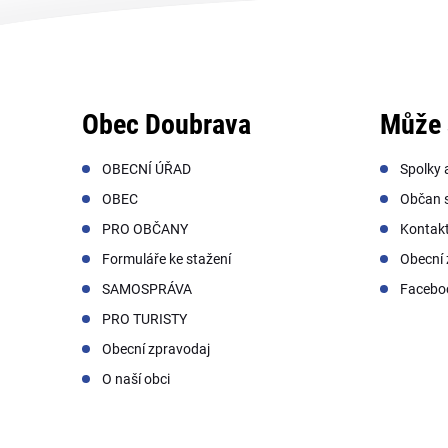
Obec Doubrava
Může 
OBECNÍ ÚŘAD
Spolky 
OBEC
Občan s
PRO OBČANY
Kontak
Formuláře ke stažení
Obecní 
SAMOSPRÁVA
Facebo
PRO TURISTY
Obecní zpravodaj
O naší obci