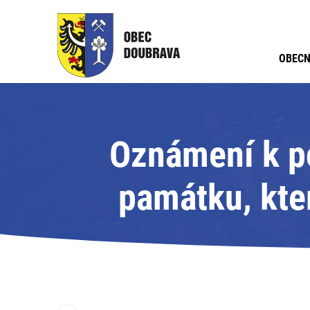
OBECN
Oznámení k po
památku, kter
programu "P
prostřednictvím 