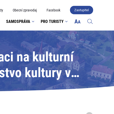
ty
Obecní zpravodaj
Facebook
Zastupitel
SAMOSPRÁVA
PRO TURISTY
ci na kulturní
stvo kultury v
ních památek
bností"; Adresát: