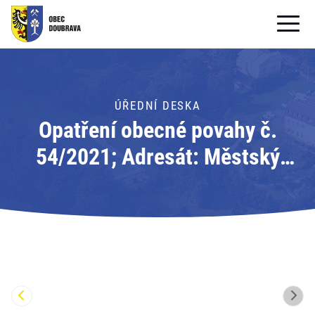
OBECNÍ ÚŘAD
OBEC
ÚŘEDNÍ DESKA
Opatření obecné povahy č.
PRO OBČANY
54/2021; Adresát: Městský
Formuláře ke stažení
úřad Orlová
SAMOSPRÁVA
PRO TURISTY