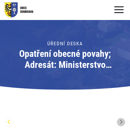
OBECNÍ ÚŘAD
OBEC
ÚŘEDNÍ DESKA
Opatření obecné povahy;
PRO OBČANY
Adresát: Ministerstvo
Formuláře ke stažení
zemědělství
SAMOSPRÁVA
PRO TURISTY