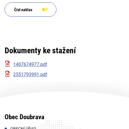
Číst nahlas
Dokumenty ke stažení
1407674977.pdf
2551793991.pdf
Obec Doubrava
OBECNÍ ÚŘAD