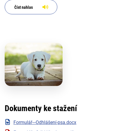
Číst nahlas
Dokumenty ke stažení
Formulář---Odhlášení-psa.docx