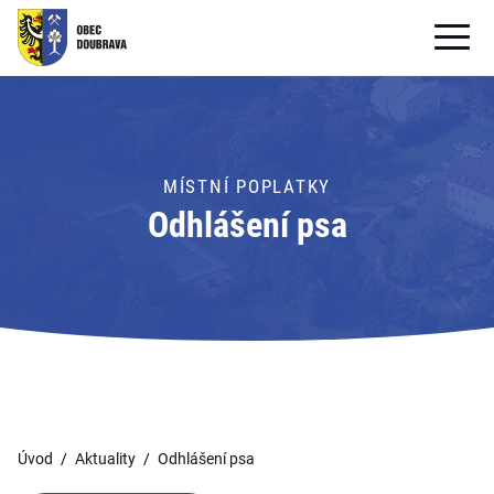
OBECNÍ ÚŘAD
OBEC
MÍSTNÍ POPLATKY
PRO OBČANY
Odhlášení psa
Formuláře ke stažení
SAMOSPRÁVA
PRO TURISTY
Úvod
Aktuality
Odhlášení psa