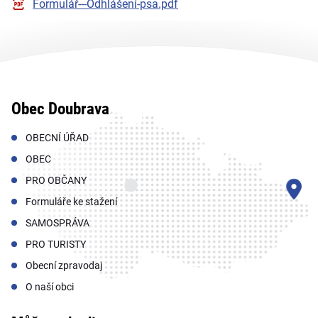
Formulář---Odhlášení-psa.pdf
Obec Doubrava
OBECNÍ ÚŘAD
OBEC
PRO OBČANY
Formuláře ke stažení
SAMOSPRÁVA
PRO TURISTY
Obecní zpravodaj
O naší obci