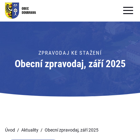
OBECNÍ ÚŘAD
OBEC
ZPRAVODAJ KE STAŽENÍ
PRO OBČANY
Obecní zpravodaj, září 2025
Formuláře ke stažení
SAMOSPRÁVA
PRO TURISTY
Úvod
Aktuality
Obecní zpravodaj, září 2025