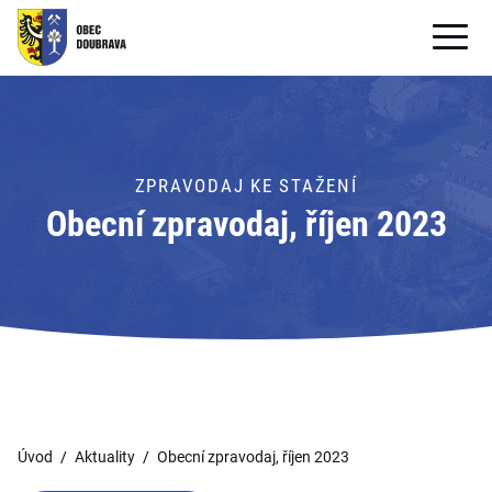
OBECNÍ ÚŘAD
OBEC
ZPRAVODAJ KE STAŽENÍ
PRO OBČANY
Obecní zpravodaj, říjen 2023
Formuláře ke stažení
SAMOSPRÁVA
PRO TURISTY
Úvod
Aktuality
Obecní zpravodaj, říjen 2023