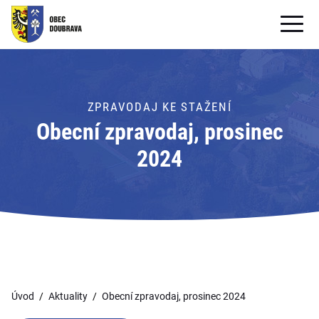
OBECNÍ ÚŘAD
OBEC
ZPRAVODAJ KE STAŽENÍ
Obecní zpravodaj, prosinec
PRO OBČANY
2024
Formuláře ke stažení
SAMOSPRÁVA
PRO TURISTY
Úvod
Aktuality
Obecní zpravodaj, prosinec 2024