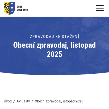
OBECNÍ ÚŘAD
OBEC
ZPRAVODAJ KE STAŽENÍ
Obecní zpravodaj, listopad
PRO OBČANY
2025
Formuláře ke stažení
SAMOSPRÁVA
PRO TURISTY
Úvod
Aktuality
Obecní zpravodaj, listopad 2025