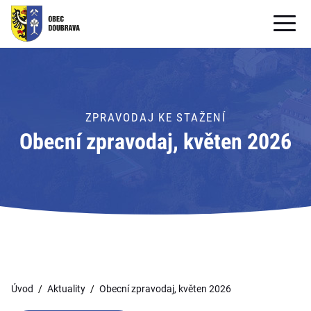
OBECNÍ ÚŘAD
OBEC
ZPRAVODAJ KE STAŽENÍ
PRO OBČANY
Obecní zpravodaj, květen 2026
Formuláře ke stažení
SAMOSPRÁVA
PRO TURISTY
Úvod
Aktuality
Obecní zpravodaj, květen 2026