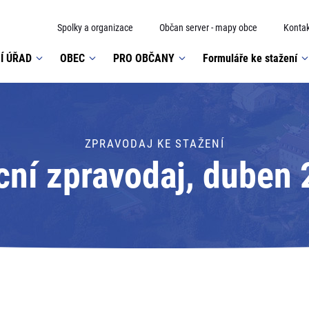
Spolky a organizace
Občan server - mapy obce
Kontak
Í ÚŘAD
OBEC
PRO OBČANY
Formuláře ke stažení
ZPRAVODAJ KE STAŽENÍ
ní zpravodaj, duben