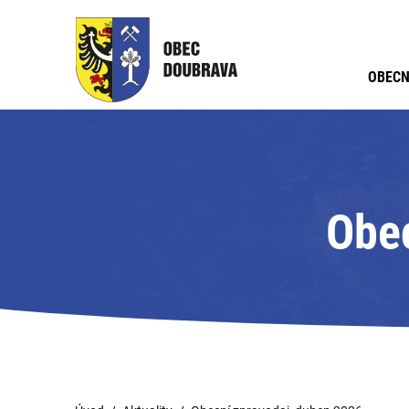
OBECN
Obec