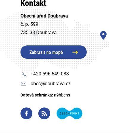
Kontakt
Obecní úřad Doubrava
č. p. 599
735 33 Doubrava
Zobrazit na mapě
+420 596 549 088
obec@doubrava.cz
Datová schránka:
n9hbens