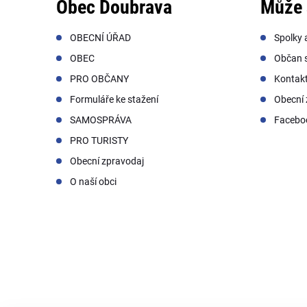
Obec Doubrava
Může 
OBECNÍ ÚŘAD
Spolky 
OBEC
Občan s
PRO OBČANY
Kontak
Formuláře ke stažení
Obecní 
SAMOSPRÁVA
Facebo
PRO TURISTY
Obecní zpravodaj
O naší obci