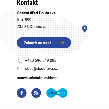
Kontakt
Obecní úřad Doubrava
č. p. 599
735 33 Doubrava
Zobrazit na mapě
+420 596 549 088
obec@doubrava.cz
Datová schránka:
n9hbens