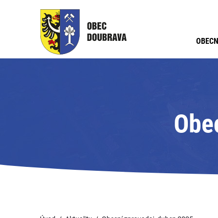
OBECN
Obec