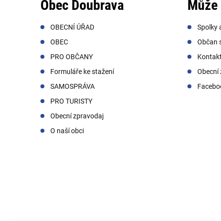
Obec Doubrava
Může 
OBECNÍ ÚŘAD
Spolky 
OBEC
Občan s
PRO OBČANY
Kontak
Formuláře ke stažení
Obecní 
SAMOSPRÁVA
Facebo
PRO TURISTY
Obecní zpravodaj
O naší obci