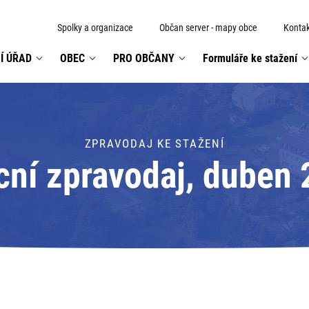
Spolky a organizace
Občan server - mapy obce
Kontak
Í ÚŘAD
OBEC
PRO OBČANY
Formuláře ke stažení
ZPRAVODAJ KE STAŽENÍ
ní zpravodaj, duben