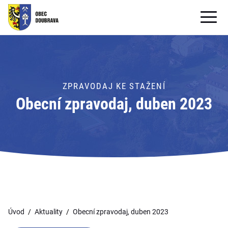
OBECNÍ ÚŘAD
OBEC
ZPRAVODAJ KE STAŽENÍ
PRO OBČANY
Obecní zpravodaj, duben 2023
Formuláře ke stažení
SAMOSPRÁVA
PRO TURISTY
Úvod
Aktuality
Obecní zpravodaj, duben 2023