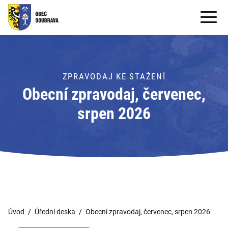
OBECNÍ ÚŘAD
OBEC
ZPRAVODAJ KE STAŽENÍ
Obecní zpravodaj, červenec,
PRO OBČANY
srpen 2026
Formuláře ke stažení
SAMOSPRÁVA
PRO TURISTY
Úvod
Úřední deska
Obecní zpravodaj, červenec, srpen 2026