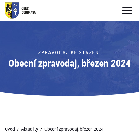
OBECNÍ ÚŘAD
OBEC
ZPRAVODAJ KE STAŽENÍ
PRO OBČANY
Obecní zpravodaj, březen 2024
Formuláře ke stažení
SAMOSPRÁVA
PRO TURISTY
Úvod
Aktuality
Obecní zpravodaj, březen 2024