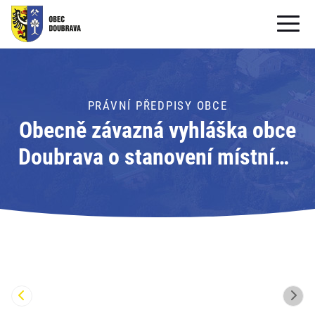
OBECNÍ ÚŘAD
OBEC
PRÁVNÍ PŘEDPISY OBCE
Obecně závazná vyhláška obce
PRO OBČANY
Doubrava o stanovení místního
Formuláře ke stažení
koeficientu pro obec č. 1/2024
SAMOSPRÁVA
PRO TURISTY