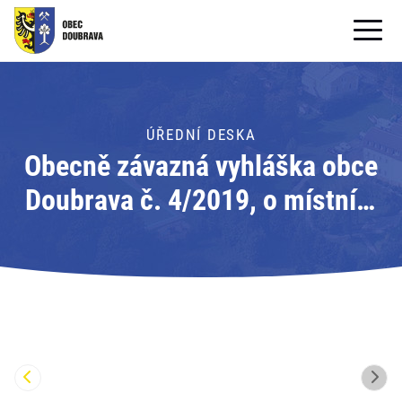
OBECNÍ ÚŘAD
OBEC
ÚŘEDNÍ DESKA
Obecně závazná vyhláška obce
PRO OBČANY
Doubrava č. 4/2019, o místním
Formuláře ke stažení
poplatku za užívání veřejného
SAMOSPRÁVA
prostranství; Adresát: Obec
PRO TURISTY
Doubrava