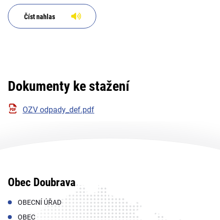
odpadů a nakládání se
stavebním odpadem na území
Číst nahlas
obce Doubr
Dokumenty ke stažení
OZV odpady_def.pdf
Obec Doubrava
OBECNÍ ÚŘAD
OBEC