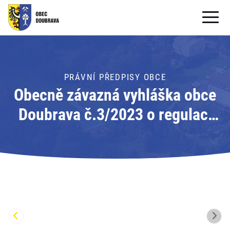
OBECNÍ ÚŘAD
OBEC
PRÁVNÍ PŘEDPISY OBCE
Obecně závazná vyhláška obce
PRO OBČANY
Doubrava č.3/2023 o regulaci
Formuláře ke stažení
hlučných činností
SAMOSPRÁVA
PRO TURISTY