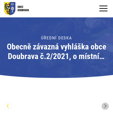
OBECNÍ ÚŘAD
OBEC
ÚŘEDNÍ DESKA
Obecně závazná vyhláška obce
PRO OBČANY
Doubrava č.2/2021, o místním
Formuláře ke stažení
poplatku za obecní systém
SAMOSPRÁVA
odpadového hospodářství;
PRO TURISTY
Adresát: Obec Doubrava