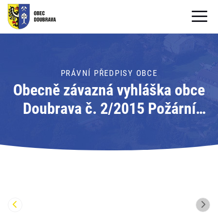
OBECNÍ ÚŘAD
OBEC
PRÁVNÍ PŘEDPISY OBCE
Obecně závazná vyhláška obce
PRO OBČANY
Doubrava č. 2/2015 Požární
Formuláře ke stažení
řád obce
SAMOSPRÁVA
PRO TURISTY