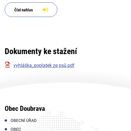
Číst nahlas
Dokumenty ke stažení
vyhláška_poplatek ze psů.pdf
Obec Doubrava
OBECNÍ ÚŘAD
OBEC