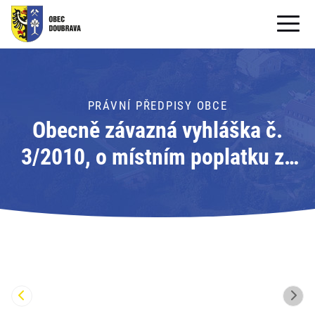
OBECNÍ ÚŘAD
OBEC
PRÁVNÍ PŘEDPISY OBCE
Obecně závazná vyhláška č.
PRO OBČANY
3/2010, o místním poplatku ze
Formuláře ke stažení
psů
SAMOSPRÁVA
PRO TURISTY