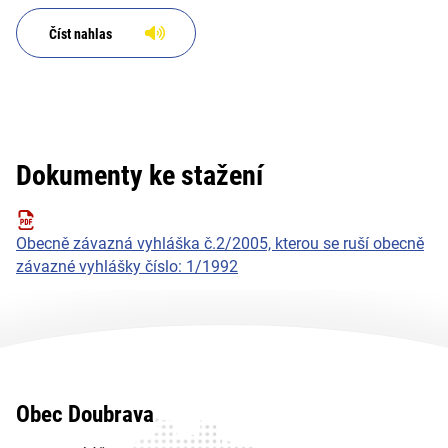
Doubrava o kolektivní ochraně
obyvatelstva a dislokaci
Číst nahlas
stálých úkrytů;
Dokumenty ke stažení
Obecně závazná vyhláška č.2/2005, kterou se ruší obecně
závazné vyhlášky číslo: 1/1992
Obec Doubrava