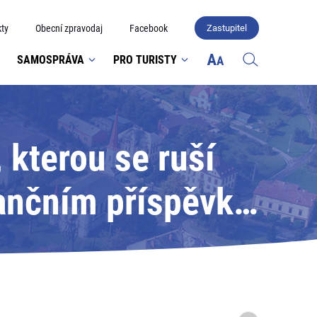
ty
Obecní zpravodaj
Facebook
Zastupitel
SAMOSPRÁVA
PRO TURISTY
 kterou se ruší
nančním příspěvku
nákladů zařízení
užiny.