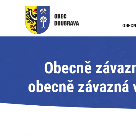
OBECN
Obecně závazná
obecně závazná v
na částečnou úh
mateř