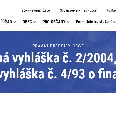
Spolky a organizace
Občan server - mapy obce
Kontak
Í ÚŘAD
OBEC
PRO OBČANY
Formuláře ke stažení
PRÁVNÍ PŘEDPISY OBCE
 vyhláška č. 2/2004,
yhláška č. 4/93 o fi
radu neinvestičních 
ské školy a školní dr