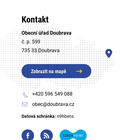
Kontakt
Obecní úřad Doubrava
č. p. 599
735 33 Doubrava
Zobrazit na mapě
+420 596 549 088
obec@doubrava.cz
Datová schránka:
n9hbens