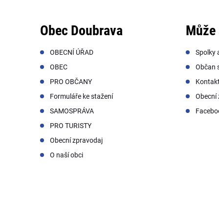
Obec Doubrava
Může 
OBECNÍ ÚŘAD
Spolky 
OBEC
Občan s
PRO OBČANY
Kontak
Formuláře ke stažení
Obecní 
SAMOSPRÁVA
Facebo
PRO TURISTY
Obecní zpravodaj
O naší obci