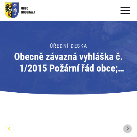
OBECNÍ ÚŘAD
OBEC
ÚŘEDNÍ DESKA
Obecně závazná vyhláška č.
PRO OBČANY
1/2015 Požární řád obce;
Formuláře ke stažení
Adresát: Obec Doubrava
SAMOSPRÁVA
PRO TURISTY