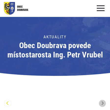
OBECNÍ ÚŘAD
OBEC
AKTUALITY
Obec Doubrava povede
PRO OBČANY
místostarosta Ing. Petr Vrubel
Formuláře ke stažení
SAMOSPRÁVA
PRO TURISTY