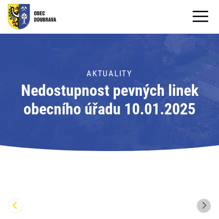
OBECNÍ ÚŘAD
OBEC
AKTUALITY
Nedostupnost pevných linek
PRO OBČANY
obecního úřadu 10.01.2025
Formuláře ke stažení
SAMOSPRÁVA
PRO TURISTY