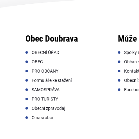
Obec Doubrava
Může 
OBECNÍ ÚŘAD
Spolky 
OBEC
Občan s
PRO OBČANY
Kontak
Formuláře ke stažení
Obecní 
SAMOSPRÁVA
Facebo
PRO TURISTY
Obecní zpravodaj
O naší obci