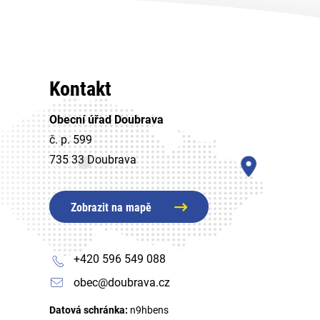
Kontakt
Obecní úřad Doubrava
č. p. 599
735 33 Doubrava
Zobrazit na mapě
+420 596 549 088
obec@doubrava.cz
Datová schránka:
n9hbens