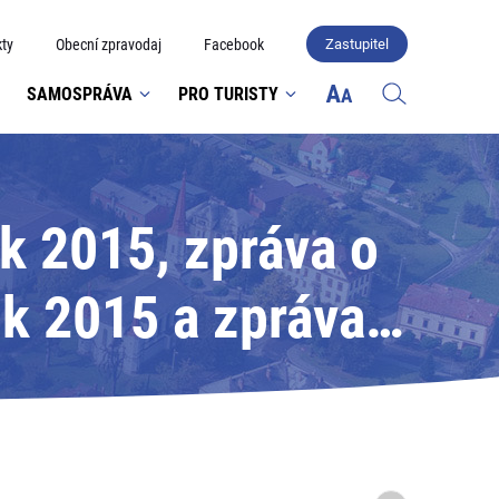
ty
Obecní zpravodaj
Facebook
Zastupitel
SAMOSPRÁVA
PRO TURISTY
k 2015, zpráva o
k 2015 a zpráva o
vazek měst a obcí