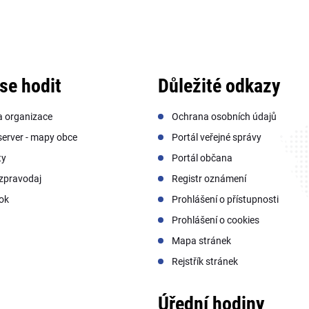
se hodit
Důležité odkazy
a organizace
Ochrana osobních údajů
erver - mapy obce
Portál veřejné správy
ty
Portál občana
zpravodaj
Registr oznámení
ok
Prohlášení o přístupnosti
Prohlášení o cookies
Mapa stránek
Rejstřík stránek
Úřední hodiny