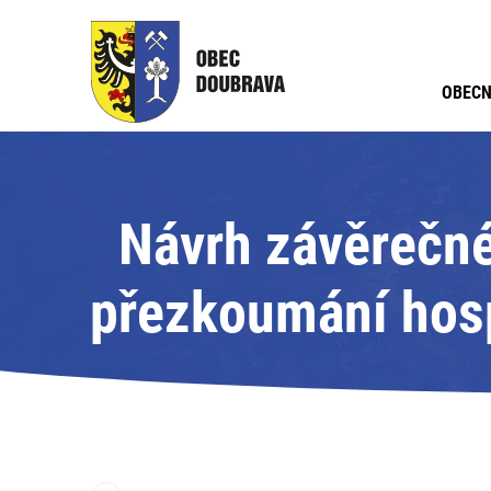
OBECN
Návrh závěrečné
přezkoumání hosp
inventarizaci k 