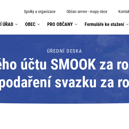
Spolky a organizace
Občan server - mapy obce
Kontak
Í ÚŘAD
OBEC
PRO OBČANY
Formuláře ke stažení
ÚŘEDNÍ DESKA
ho účtu SMOOK za ro
odaření svazku za ro
31.12.2015; Adresát: S
okresu Karviná