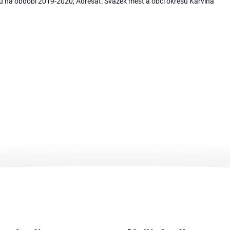
 na období 2019-2020; Adresát: Svazek měst a obcí okresu Karviná