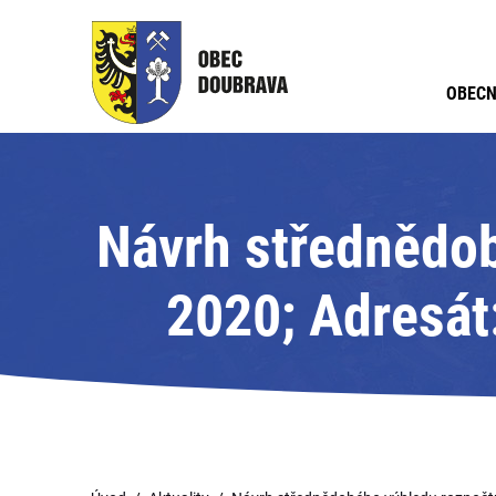
OBECN
Návrh střednědob
2020; Adresát