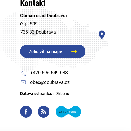
Kontakt
Obecní úřad Doubrava
č. p. 599
735 33 Doubrava
Zobrazit na mapě
+420 596 549 088
obec@doubrava.cz
Datová schránka:
n9hbens