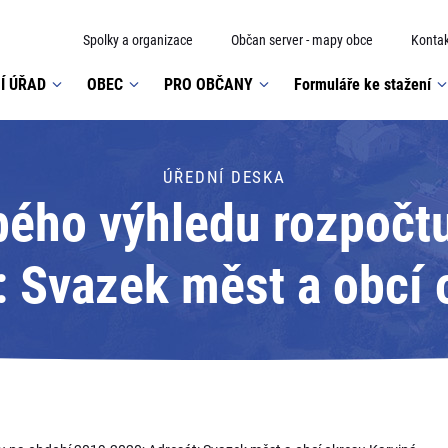
Spolky a organizace
Občan server - mapy obce
Kontak
Í ÚŘAD
OBEC
PRO OBČANY
Formuláře ke stažení
ÚŘEDNÍ DESKA
ého výhledu rozpočt
: Svazek měst a obcí 