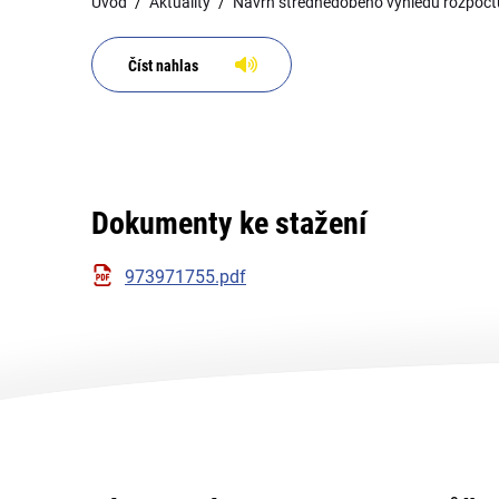
Úvod
Aktuality
Návrh střednědobého výhledu rozpočtu
Číst nahlas
Dokumenty ke stažení
973971755.pdf