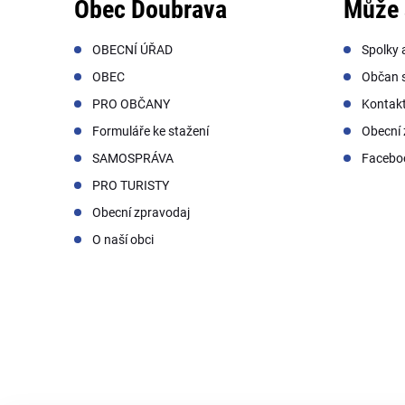
Obec Doubrava
Může 
OBECNÍ ÚŘAD
Spolky 
OBEC
Občan s
PRO OBČANY
Kontak
Formuláře ke stažení
Obecní 
SAMOSPRÁVA
Facebo
PRO TURISTY
Obecní zpravodaj
O naší obci